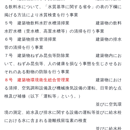
る飲料水について、「水質基準に関する省令」の表の下欄に
掲げる方法により水質検査を行う事業
５号 建築物飲料水貯水槽清掃業 建築物の飲料
水貯水槽（受水槽、高置水槽等）の清掃を行う事業
６号 建築物排水管清掃業 建築物の排水
管の清掃を行う事業
７号 建築物ねずみ昆虫等防除業 建築物内にお
いて、ねずみ昆虫等、人の健康を損なう事態を生じさせるお
それのある動物の防除を行う事業
８号 建築物環境衛生総合管理業
建築物におけ
る清掃、空気調和設備及び機械換気設備の運転、日常的な点
検及び補修（以下「運転等」という。）
並びに空気環
境の測定、給水及び排水に関する設備の運転等並びに給水栓
における水に含まれる遊離残留塩素の検査
並びに給水栓